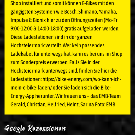
Shop installiert und somit können E-Bikes mit den
gängigsten Systemen wie Bosch, Shimano, Yamaha,
Impulse & Bionix hier zu den Öffnungszeiten (Mo-Fr
9:00-12:00 & 14:00-18:00) gratis aufgeladen werden.
Diese Ladestationen sind in der ganzen
Hochsteiermark verteilt. Wer kein passendes
Ladekabel für unterwegs hat, kann es bei uns im Shop
zum Sonderpreis erwerben. Falls Sie in der
Hochsteiermark unterwegs sind, finden Sie hier die
Ladestationen: https://bike-energy.com/wo-kann-ich-
mein-e-bike-laden/ oder Sie laden sich die Bike-
Energy-App herunter. Wir freuen uns – das EMB-Team
Gerald, Christian, Helfried, Heinz, Sarina Foto: EMB
Google Rezessionen