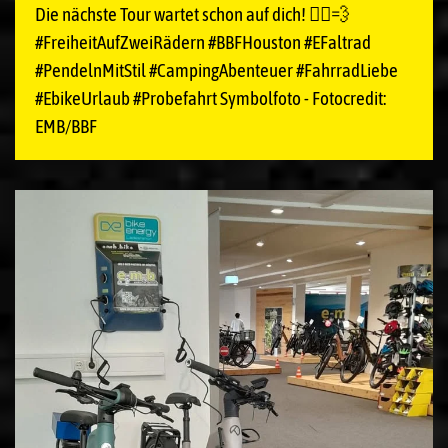
Die nächste Tour wartet schon auf dich! 🚴‍♂️💨
#FreiheitAufZweiRädern #BBFHouston #EFaltrad
#PendelnMitStil #CampingAbenteuer #FahrradLiebe
#EbikeUrlaub #Probefahrt Symbolfoto - Fotocredit:
EMB/BBF