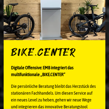
BIKE.CENTER
Digitale Offensive: EMB integriert das
multifunktionale „BIKE.CENTER“
Die persönliche Beratung bleibt das Herzstück des
stationären Fachhandels. Um diesen Service auf
ein neues Level zu heben, gehen wir neue Wege
und integrieren das innovative Beratungstool