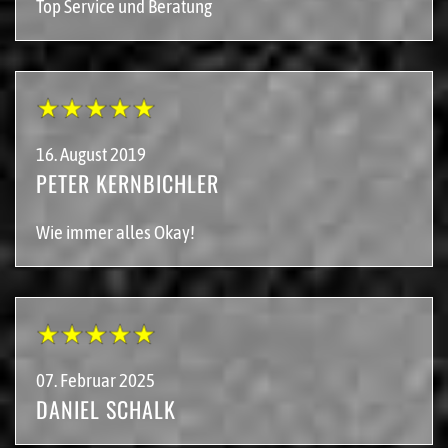
Top Service und Beratung
16. August 2019
PETER KERNBICHLER
Wie immer alles Okay!
07. Februar 2025
DANIEL SCHALK