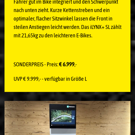
Fahrer gut im Bike integriert und den Schwerpunkt
nach unten zieht. Kurze Kettenstreben und ein
optimaler, flacher Sitzwinkel lassen die Front in
steilen Anstiegen leicht werden. Das iLYNX+ SL zählt
mit 21,65kg zu den leichteren E-Bikes.
SONDERPREIS - Preis:
€ 6.999
,-
UVP € 9.999,- - verfügbar in Größe L