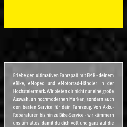
Erlebe den ultimativen Fahrspaß mit EMB - deinem
eBike, eMoped und eMotorrad-Händler in der
Hochsteiermark. Wir bieten dir nicht nur eine große
Auswahl an hochmodernen Marken, sondern auch
den besten Service für dein Fahrzeug. Von Akku-
Reparaturen bis hin zu Bike-Service - wir kümmern
uns um alles, damit du dich voll und ganz auf die