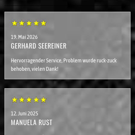
19. Mai 2026
GERHARD SEEREINER
Hervorragender Service, Problem wurde ruck-zuck
behoben, vielen Dank!
12. Juni 2025
MANUELA RUST