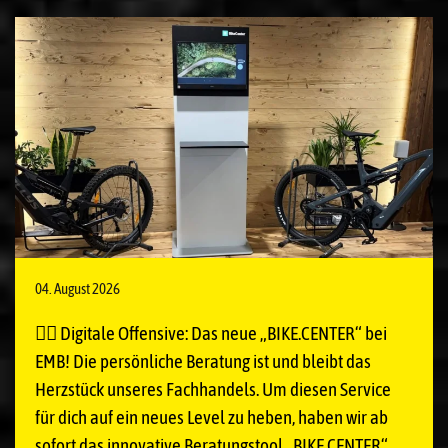
04. August 2026
🚴‍♂️ Digitale Offensive: Das neue „BIKE.CENTER“ bei
EMB! Die persönliche Beratung ist und bleibt das
Herzstück unseres Fachhandels. Um diesen Service
für dich auf ein neues Level zu heben, haben wir ab
sofort das innovative Beratungstool „BIKE.CENTER“