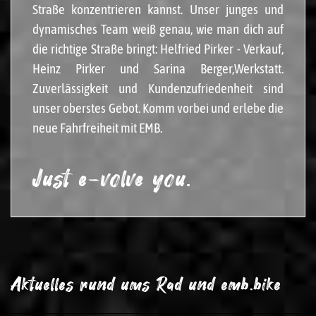
Straße konzentrieren kannst. Unser junges und
dynamisches Team weiß genau, wie man dich auf
die richtige Straße bringt: Helfried Pirker - Verkauf,
Heinz Pirker und Sarina Berger,Werkstatt.
Zuverlässigkeit und Kundenzufriedenheit sind
unser oberstes Gebot. Komm vorbei und erlebe die
neue Fahrfreiheit mit EMB.
Just e-volve you.
Aktuelles rund ums Rad und emb.bike