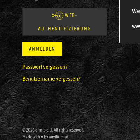
Wer
WEB-
www
AUTHENTIFIZIERUNG
ANMELDEN
Passwort vergessen?
Benutzername vergessen?
© 2026 e-m-b e.U. All rights reserved.
Made with ♥ by auxilium.at.