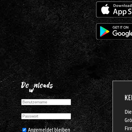
Downloads
KE
Die
Grö
Fir
Angemeldet bleiben